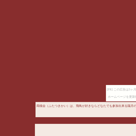
[PR] この広告は
ホームページを更新
両槻会（ふたつきかい）は、飛鳥が好きならどなたでも参加出来る隔月