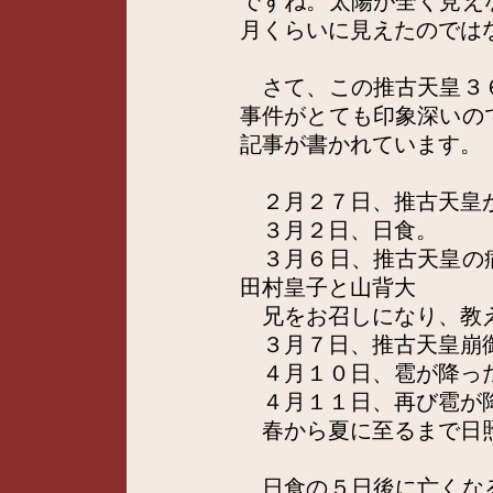
ですね。太陽が全く見え
月くらいに見えたのでは
さて、この推古天皇３
事件がとても印象深いの
記事が書かれています。
２月２７日、推古天皇
３月２日、日食。
３月６日、推古天皇の
田村皇子と山背大
兄をお召しになり、教
３月７日、推古天皇崩
４月１０日、雹が降っ
４月１１日、再び雹が
春から夏に至るまで日
日食の５日後に亡くな