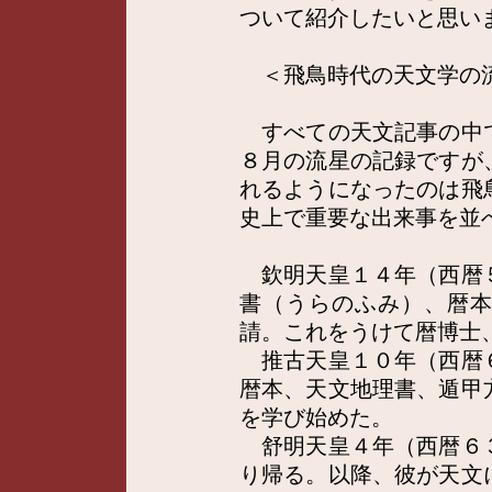
ついて紹介したいと思い
＜飛鳥時代の天文学の
すべての天文記事の中
８月の流星の記録ですが
れるようになったのは飛
史上で重要な出来事を並
欽明天皇１４年（西暦
書（うらのふみ）、暦
請。これをうけて暦博士
推古天皇１０年（西暦
暦本、天文地理書、遁甲
を学び始めた。
舒明天皇４年（西暦６
り帰る。以降、彼が天文