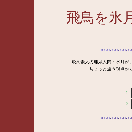
飛鳥を氷
飛鳥素人の理系人間・氷月が
ちょっと違う視点か
１
２