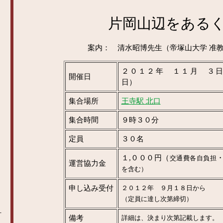
片岡山辺をある
案内： 清水昭博先生（帝塚山大学 准
２０１２年 １１月 ３
開催日
日）
集合場所
王寺駅 北口
集合時間
９時３０分
定員
３０名
１,０００円（
交通費各自負担
運営協力金
を含む）
申し込み受付
２０１２年 ９月１８日から
（定員に達し次第締切）
方
備考
詳細は、決まり次第記載します。