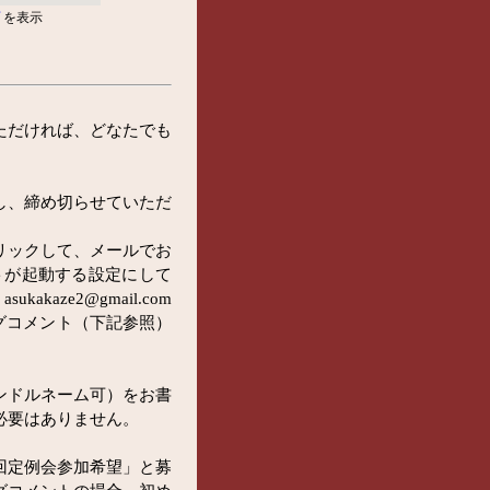
を表示
ただければ、どなたでも
し、締め切らせていただ
リックして、メールでお
トが起動する設定にして
aze2@gmail.com
グコメント（下記参照）
ンドルネーム可）をお書
必要はありません。
回定例会参加希望」と募