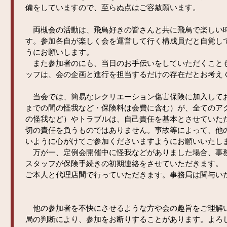
備をしていますので、至らぬ点はご容赦願います。
両槻会の活動は、飛鳥好きの皆さんと共に飛鳥で楽しい
す。参加各自が楽しく会を運営して行く構成員だと自覚し
うにお願いします。
また参加者のにも、当日のお手伝いをしていただくこと
ッフは、会の企画と進行を担当するだけの存在だとお考え
当会では、簡易なレクリエーション傷害保険に加入して
までの間の怪我など・保険料は会費に含む）が、全てのア
の怪我など）やトラブルは、自己責任を基本とさせていた
切の責任を負うものではありません。事故等によって、他
いように心がけてご参加くださいますようにお願いいたし
万が一、定例会開催中に怪我などがありました場合、事
スタッフが保険手続きの初期連絡をさせていただきます。
ご本人と代理店間で行っていただきます。事務局は関与い
他の参加者を不快にさせるような方や会の趣旨をご理解
局の判断により、参加をお断りすることがあります。よろ