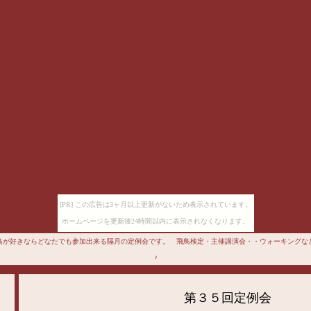
[PR] この広告は3ヶ月以上更新がないため表示されています。
ホームページを更新後24時間以内に表示されなくなります。
鳥が好きならどなたでも参加出来る隔月の定例会です。 飛鳥検定・主催講演会・・ウォーキングな
♪
第３５回定例会