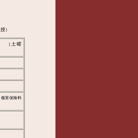
く
教授）
日 （土曜
・
傷害保険料