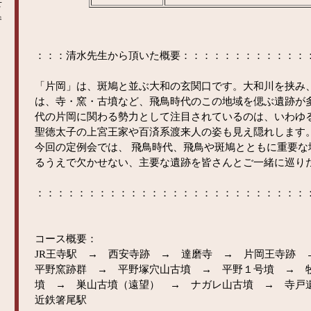
せ
参
：：：清水先生から頂いた概要：：：：：：：：：：：：
「片岡」は、斑鳩と並ぶ大和の玄関口です。大和川を挟み
は、寺・窯・古墳など、飛鳥時代のこの地域を偲ぶ遺跡が
代の片岡に関わる勢力として注目されているのは、いわゆ
聖徳太子の上宮王家や百済系渡来人の姿も見え隠れします
今回の定例会では、 飛鳥時代、飛鳥や斑鳩とともに重要な
るうえで欠かせない、主要な遺跡を皆さんとご一緒に巡り
：：：：：：：：：：：：：：：：：：：：：：：：：：
コース概要：
JR王寺駅 → 西安寺跡 → 達磨寺 → 片岡王寺跡
平野窯跡群 → 平野塚穴山古墳 → 平野１号墳 → 
墳 → 巣山古墳（遠望） → ナガレ山古墳 → 寺
近鉄箸尾駅