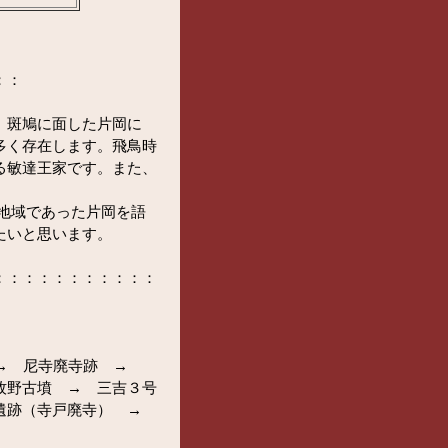
：：
、斑鳩に面した片岡に
多く存在します。飛鳥時
る敏達王家です。また、
。
地域であった片岡を語
たいと思います。
：：：：：：：：：：：
 → 尼寺廃寺跡 →
牧野古墳 → 三吉３号
戸遺跡（寺戸廃寺） →