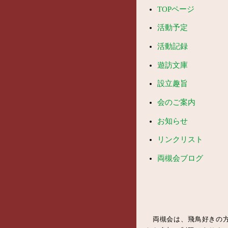
TOPページ
活動予定
活動記録
遊訪文庫
設立趣旨
会のご案内
お知らせ
リンクリスト
両槻会ブログ
両槻会は、飛鳥好きの