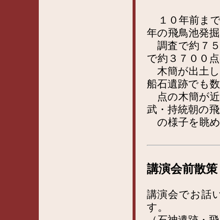
１０年前ま
年の飛鳥池発掘
調査で約７５
で約３７００点
木簡が出土し
船石遺跡でも数
点の木簡が近
武・持統朝の飛
の様子を眺め
講演会前散策
講演会でお話
す。
（石神遺跡・飛