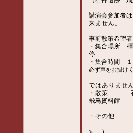
講演会参加者
来ません。
事前散策希望者
・集合場所 
停
・集合時間 
必ず声をお掛け
飛鳥バス
ではありませ
・散策 石神遺
飛鳥資料館
約３キロ
・その他 
雨天中止
す。）