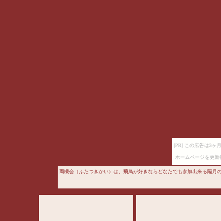
[PR] この広告は
ホームページを更新
両槻会（ふたつきかい）は、飛鳥が好きならどなたでも参加出来る隔月