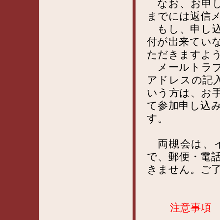
なお、お申し
までには返信
もし、申し込
付が出来てい
ただきますよ
メールトラブ
アドレスの記
いう方は、お
て参加申し込
す。
両槻会は、イ
で、郵便・電
きません。ご
注意事項