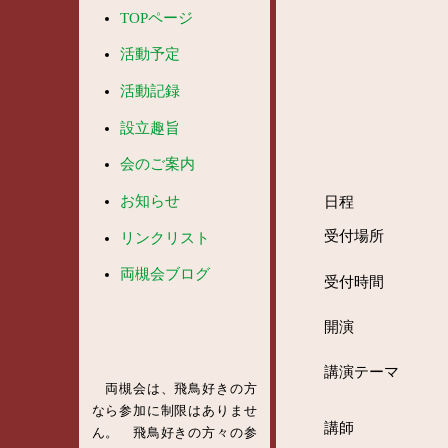
TOPページ
活動予定
活動記録
設立趣旨
会のご案内
お知らせ
日程
受付場所
リンクリスト
両槻会ブログ
受付時間
開演
講演テーマ
両槻会は、飛鳥好きの方
なら参加に制限はありませ
講師
ん。 飛鳥好きの方々の参