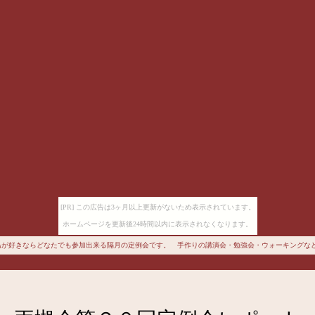
[PR] この広告は3ヶ月以上更新がないため表示されています。
ホームページを更新後24時間以内に表示されなくなります。
鳥が好きならどなたでも参加出来る隔月の定例会です。 手作りの講演会・勉強会・ウォーキングなど