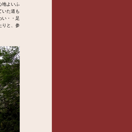
心地よいふ
ていた道も
わい・・足
たりと、参