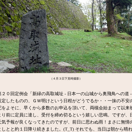
（４月３日下見時撮影）
２０回定例会「新緑の高取城址 - 日本一の山城から奥飛鳥への道 
設定したものの、ＧＷ明けという日程がどうでるか・・一抹の不安
配をよそに、早くから多数のお申込を頂いて、両槻会始まって以来
より前に定員に達し、受付を締め切るという嬉しい悲鳴。ですが、
天気予報が良くなってきたのですが、前日に思わぬ雨！まさに無情
しとと約１日降り続きました。(T_T) それでも、当日は朝から晴