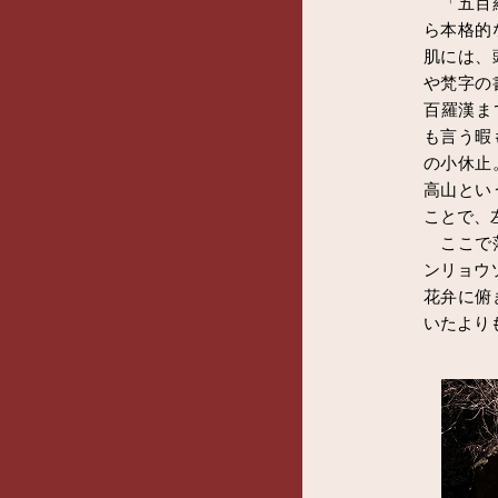
「五百羅
ら本格的
肌には、
や梵字の
百羅漢ま
も言う暇
の小休止
高山とい
ことで、
ここで落
ンリョウ
花弁に俯
いたより