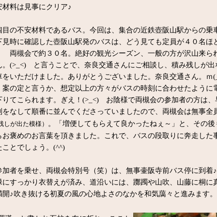
安材料は見事にクリア♪
目の不安材料であるバス。今回は、集合の近鉄壺阪山駅からの乗
下見時に確認した壺阪山駅発のバスは、どう見ても定員が４０名ほ
； 両槻会で約３０名。絶好の観光シーズン、一般の方が沢山来ら
。(>_<) と言うことで、奈良交通さんにご相談し、積み残しが出
車をいただけました。ありがとうございました。奈良交通さん。ｍ(_
案の定と言うか、想定以上の方々がバスの時刻に合わせたように
りてこられます。ぎえ！(>_<) お陰様で両槻会の参加者の方は、
列をなして順番に並んでくださっていましたので、両槻会は無事全
。「増便してもらえて良かったねぇ～」と、その後
残しが出た模様）
らお褒めのお言葉を頂きました。これで、バスの段取りに奔走した
ことでしょう。(^^)
加者を乗せ、両槻会特別号（笑）は、無事壷阪寺前バス停に到着♪
緑にすっかり衣替えが済み、道沿いには、躑躅や山吹、山藤に桐に
満開♪吹き抜ける初夏の風の心地よさのなかを和気藹々と進みます。