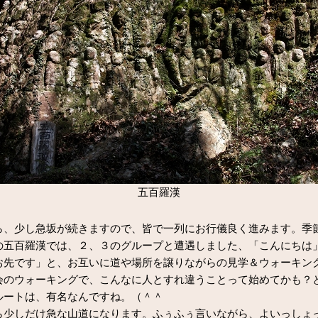
五百羅漢
、少し急坂が続きますので、皆で一列にお行儀良く進みます。季
の五百羅漢では、２、３のグループと遭遇しました、「こんにちは
お先です」と、お互いに道や場所を譲りながらの見学＆ウォーキン
会のウォーキングで、こんなに人とすれ違うことって始めてかも？
ルートは、有名なんですね。（＾＾ゞ
少しだけ急な山道になります。ふぅふぅ言いながら、よいっしょ