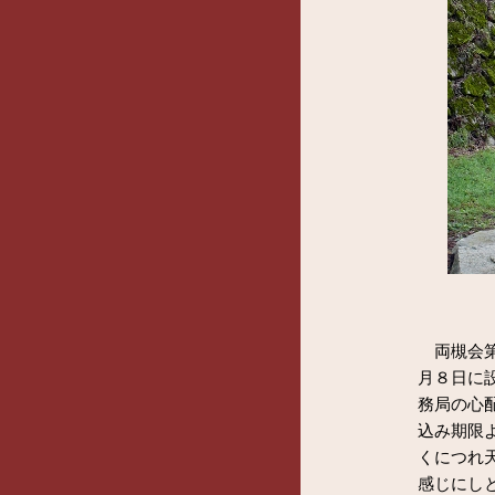
両槻会第
月８日に
務局の心
込み期限
くにつれ
感じにしと