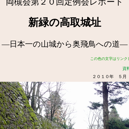
両槻会第２０回定例会レポート
新緑の高取城址
―日本一の山城から奥飛鳥への道―
この色の文字はリンク
資
２０１０年 ５