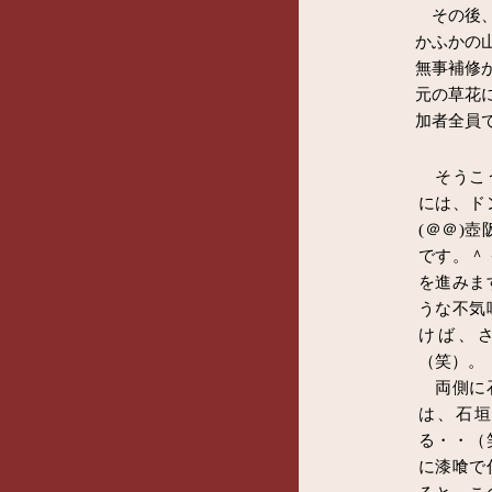
その後、
かふかの
無事補修
元の草花
加者全員
そうこう
には、ド
(＠＠)
です。＾
を進みま
うな不気
けば、
（笑）。
両側に石
は、石
る・・（
に漆喰で