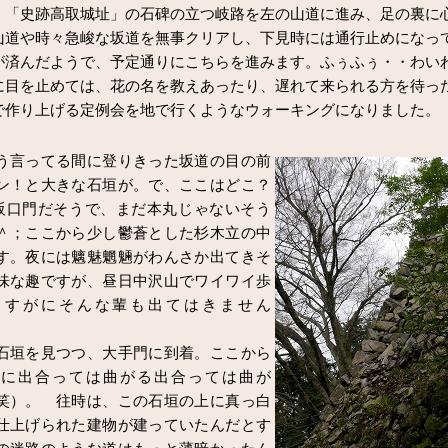
「史跡高取城址」の石碑の立つ岐路を左の山道に進み、足の裏に
山道や時々急峻な坂道を無事クリアし、下見時には通行止めになっ
が済んだようで、予定通りにこちらを進みます。ふぅふぅ・・わい
に目を止めては、花の名を教えあったり、遅れて来られる方を待っ
で作り上げる定例会を地で行くようなウォーキングになりました。
言ってる間に登りきった坂道の目の前
ン！と大きな石垣が。で、ここはどこ？
壺阪口門だそうで、まだ本丸じゃないそう
＾；ここから少し鬱蒼とした杉木立の中
す。夜には魑魅魍魎がわんさか出てきそ
味な趣ですが、昼日中沢山でワイワイ歩
さすがにそんな輩も出てはきません
垣を見つつ、大手門に到着。ここから
垣に出合っては曲がる出合っては曲が
笑）。 往時は、この石垣の上に真っ白
仕上げられた建物が建っていたんだとす