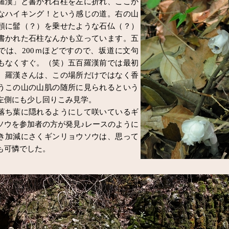
漢」と書かれ石柱を左に折れ、ここか
なハイキング！という感じの道。右の山
頭に髷（？）を乗せたような石仏（？）
書かれた石柱なんかも立っています。五
では、200ｍほどですので、坂道に文句
もなくすぐ。（笑）五百羅漢前では最初
。羅漢さんは、この場所だけではなく香
うこの山の山肌の随所に見られるという
左側にも少し回りこみ見学。
ち葉に隠れるようにして咲いているギ
ソウを参加者の方が発見♪レースのように
き加減にさくギンリョウソウは、思って
も可憐でした。