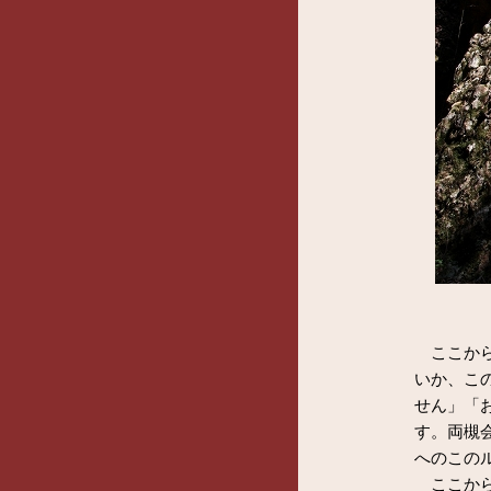
ここから
いか、こ
せん」「
す。両槻
へのこの
ここから