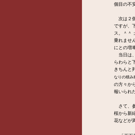
個目の不
次は２個
ですが、
ス。＾＾
乗れません
にとの増
当日は、
らわらと下
きちんと
なりの積み
の方々か
報いられた
さて、参
桜から新
花などが