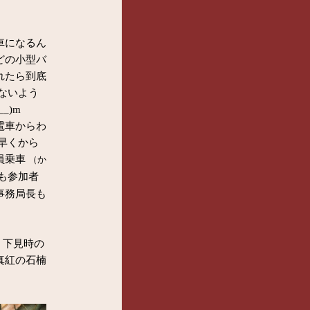
車になるん
どの小型バ
れたら到底
ないよう
_)m
電車からわ
早くから
員乗車
（か
も参加者
事務局長も
 下見時の
真紅の石楠