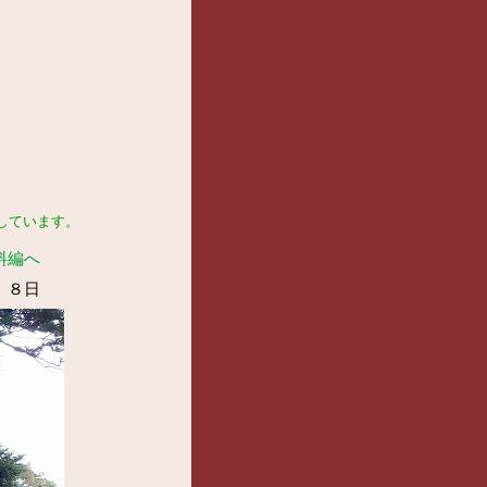
しています。
料編へ
月 ８日