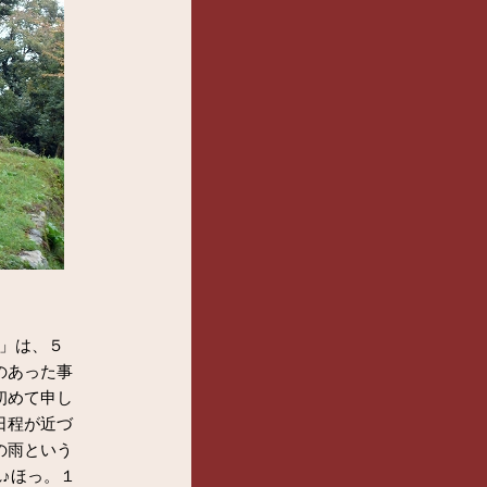
-」は、５
のあった事
初めて申し
日程が近づ
の雨という
れ♪ほっ。１