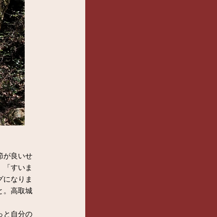
節が良いせ
」「すいま
グになりま
と。高取城
っと自分の