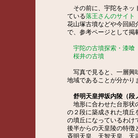
その前に、宇陀をネット
ている
落王さんのサイト「U
花山塚古墳などや今回紹
で、参考ページとして掲
宇陀の古墳探索・漆喰
桜井の古墳
写真で見ると、一層興味
地域であることが分かり
舒明天皇押坂内陵（段
地形に合わせた台形状の
の２段に築成された墳丘
の墳丘になっているわけ
後半からの天皇陵の特徴
斉明天皇、天智天皇、天