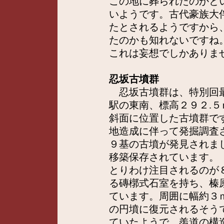
この地に葬られたのかと
いようです。古代豪族大
たとされるようですから
たのかも知れないですね
これは妄想でしかありま
忍坂古墳群
忍坂古墳群は、特別回最
駅の東南、標高２９２.
斜面に位置した古墳群で
地造成に伴って発掘調査
９基の古墳が発見されま
移築保存されています。
とりわけ注目されるのが
る磚槨式石室を持ち、榛
ています。周囲に幅約３
の円墳に復元されるそう
ていたようで、羨道の構