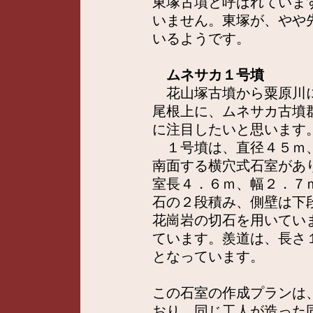
東塚古墳と呼ばれていま
いません。東塚が、やや
いるようです。
ムネサカ１号墳
花山塚古墳から粟原川に
尾根上に、ムネサカ古墳
に注目したいと思います
１号墳は、直径４５ｍ、
南面する横穴式石室があ
室長４．６ｍ、幅２．７
石の２段積み、側壁は下
花崗岩の切石を用いてい
ています。羨道は、長さ
となっています。
この石室の作成プランは
おり、同じ工人が造った