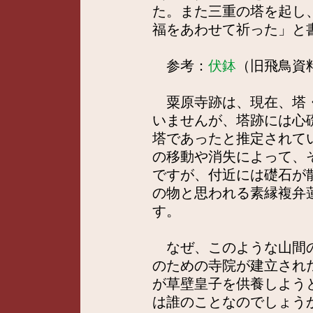
た。また三重の塔を起し
福をあわせて祈った」と
参考：
伏鉢
（旧飛鳥資
粟原寺跡は、現在、塔・
いませんが、塔跡には心
塔であったと推定されて
の移動や消失によって、
ですが、付近には礎石が
の物と思われる素縁複弁
す。
なぜ、このような山間の
のための寺院が建立され
が草壁皇子を供養しよう
は誰のことなのでしょう