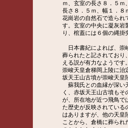
ｍ、玄室の長さ８．５ｍ
長さ８．５ｍ、幅１．８
花崗岩の自然石で造られ
す。玄室の中央に凝灰岩
り、棺蓋には６個の縄掛
日本書紀によれば、崇峻
葬られたと記されており
える説が有力なようです
崇峻天皇倉梯岡上陵に治
坂天王山古墳が崇峻天皇
蘇我氏との血縁が深い天
く、赤坂天王山古墳もそ
が、所在地が近つ飛鳥で
た歴史が反映されている
はありますが、他の天皇
ことから、倉橋に葬られ