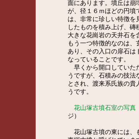
面にあります。墳丘は崩
が、径１６ｍほどの円墳
は、非常に珍しい特徴を
したものを積み上げ、磚
大きな花崗岩の天井石を
もう一つ特徴的なのは、
あり、その入口の扉石は
なっていることです。
早くから開口していたた
うですが、石積みの技法
とされ、渡来系氏族の貴
うです。
花山塚古墳石室の写真
ジ）
花山塚古墳の東には、も