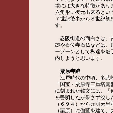
墳には大きな特徴があり
六角形に復元出来るとい
７世紀後半から８世紀初
す。
忍阪街道の面白さは、古
跡や石位寺石仏などは、
ーゾーンとして私達を魅
内しようと思います。
粟原寺跡
江戸時代の中頃、多武峰
「国宝・粟原寺三重塔露
に刻まれた銘文には、「
を誓願したが果さず没し
（６９４）から元明天皇
（粟原）に伽藍を建て、