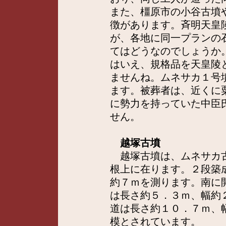
また、橿原市の小谷古墳
徴があります。斉明天皇
が、各地に同一プランの
てはどうなのでしょうか
はいえ、規格品を天皇陵
ませんね。ムネサカ１号
ます。被葬者は、近くに
に勢力を持っていた中臣
せん。
越塚古墳
越塚古墳は、ムネサカ古
根上に在ります。２段築
約７ｍを測ります。南に
は長さ約５．３ｍ、幅約
道は長さ約１０．７ｍ、
模とされています。