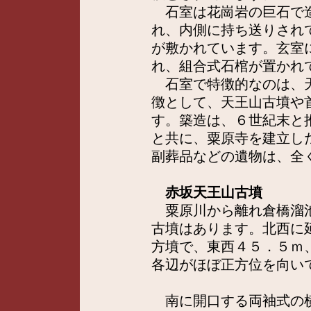
石室は花崗岩の巨石で造
れ、内側に持ち送りされ
が敷かれています。玄室
れ、組合式石棺が置かれ
石室で特徴的なのは、天
徴として、天王山古墳や
す。築造は、６世紀末と
と共に、粟原寺を建立し
副葬品などの遺物は、全
赤坂天王山古墳
粟原川から離れ倉橋溜池
古墳はあります。北西に
方墳で、東西４５．５ｍ
各辺がほぼ正方位を向い
南に開口する両袖式の横