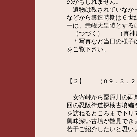
のかもしれません。
遺物は残されていなかっ
などから築造時期は６世
ーは、崇峻天皇陵とする
（つづく） （真神
＊写真など当日の様子
をご覧下さい。
【２】
（０９．３．２
女寄峠から粟原川の両岸
回の忍阪街道探検古墳編
を訪ねるところまで下り
興味深い古墳が散見でき
若干ご紹介したいと思い