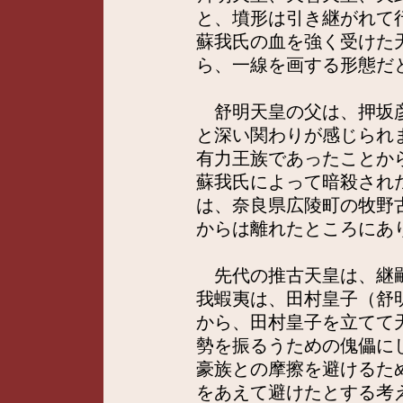
と、墳形は引き継がれて
蘇我氏の血を強く受けた
ら、一線を画する形態だ
舒明天皇の父は、押坂彦
と深い関わりが感じられ
有力王族であったことか
蘇我氏によって暗殺され
は、奈良県広陵町の牧野
からは離れたところにあ
先代の推古天皇は、継嗣
我蝦夷は、田村皇子（舒
から、田村皇子を立てて
勢を振るうための傀儡に
豪族との摩擦を避けるた
をあえて避けたとする考