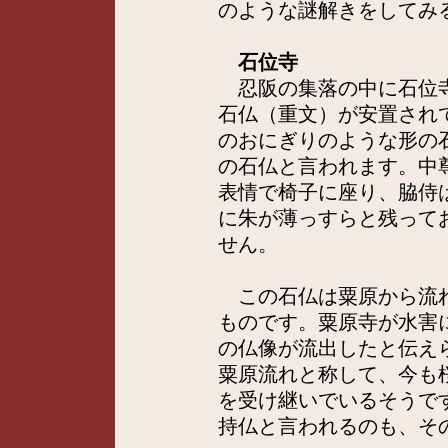
のような謎解きをしてみ
石位寺
忍阪の集落の中に石位寺
石仏（重文）が安置され
のおにぎりのような形の
の石仏と言われます。中
表情で椅子に座り、脇侍
に朱が薄っすらと残って
せん。
この石仏は粟原から流れ
ものです。粟原寺が水害
の仏像が流出したと伝え
粟原流れと称して、今も
を受け継いでいるそうで
持仏と言われるのも、そ