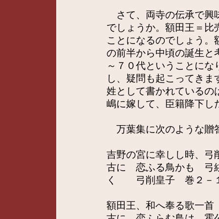
さて、両寺の伝承で興味
でしょうか。額田王＝比
ことになるのでしょう。
の前半から中頃の誕生と
～７０代ということにな
し、疑問も起こってきま
姓として書かれているの
嶋に嫁して、臣籍降下し
万葉集に次のような贈
吉野の宮に幸しし時、弓
古に 恋ふる鳥かも 弓
く 弓削皇子 巻２－
額田王、和へ奉る歌一首
古に 恋ふらむ鳥は 霍