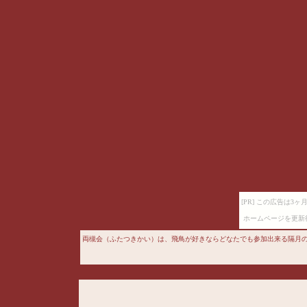
[PR] この広告は
ホームページを更新
両槻会（ふたつきかい）は、飛鳥が好きならどなたでも参加出来る隔月