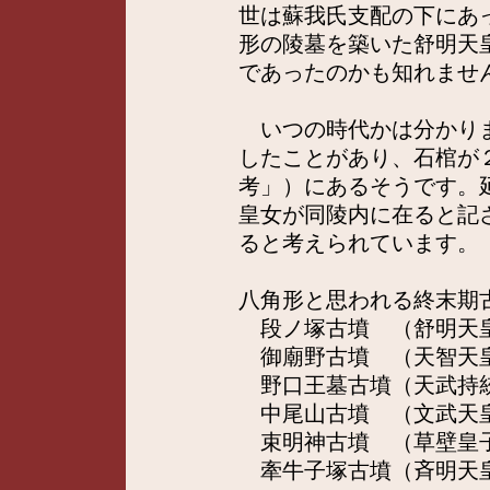
世は蘇我氏支配の下にあ
形の陵墓を築いた舒明天
であったのかも知れませ
いつの時代かは分かりま
したことがあり、石棺が
考」）にあるそうです。
皇女が同陵内に在ると記
ると考えられています。
八角形と思われる終末期
段ノ塚古墳 （舒明天
御廟野古墳 （天智天
野口王墓古墳（天武持
中尾山古墳 （文武天
束明神古墳 （草壁皇子
牽牛子塚古墳（斉明天