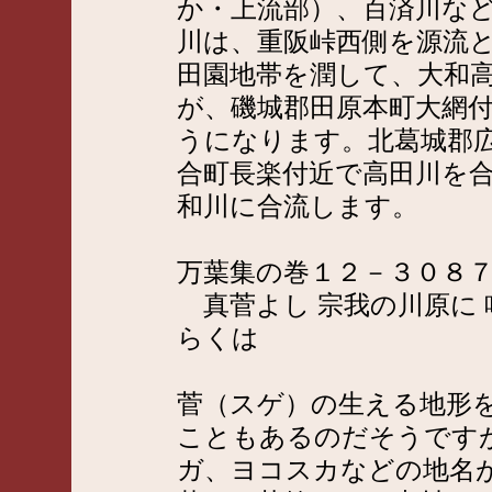
か・上流部）、百済川な
川は、重阪峠西側を源流
田園地帯を潤して、大和
が、磯城郡田原本町大網
うになります。北葛城郡
合町長楽付近で高田川を合
和川に合流します。
万葉集の巻１２－３０８
真菅よし 宗我の川原に 
らくは
菅（スゲ）の生える地形
こともあるのだそうです
ガ、ヨコスカなどの地名