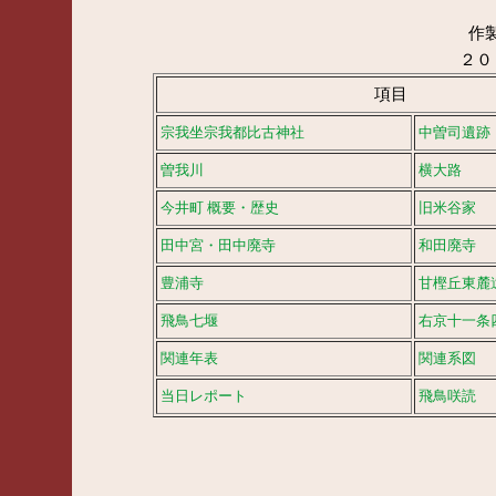
作
２０
項目
（文字
宗我坐宗我都比古神社
中曽司遺跡
曽我川
横大路
今井町 概要・歴史
旧米谷家
田中宮・田中廃寺
和田廃寺
豊浦寺
甘樫丘東麓
飛鳥七堰
右京十一条
関連年表
関連系図
当日レポート
飛鳥咲読