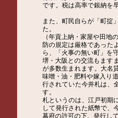
です。税は高率で銀納を
また、町民自らが「町掟
た。
（年貢上納・家屋や田地
防の規定は厳格であった
ら、「火事の無い町」を
堺・大阪との交流もます
が多数生まれます。大名
味噌・油・肥料や嫁入り
行されていた今井札は、
す。
札というのは、江戸初期
して発行された紙幣で、
幕府の許可の下、発行し