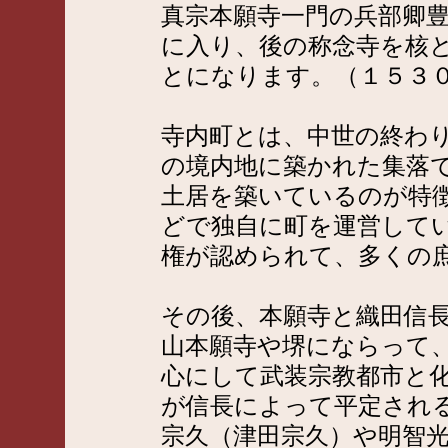
真宗本願寺一門の兵部卿
に入り、後の称念寺を核
とになります。（１５３
寺内町とは、中世の終わ
の境内地に築かれた集落
土居を築いているのが特
どで独自に町を運営して
権が認められて、多くの
その後、本願寺と織田信
山本願寺や堺にならって
心にして武装宗教都市と
が信長によって平定され
宗久（津田宗久）や明智