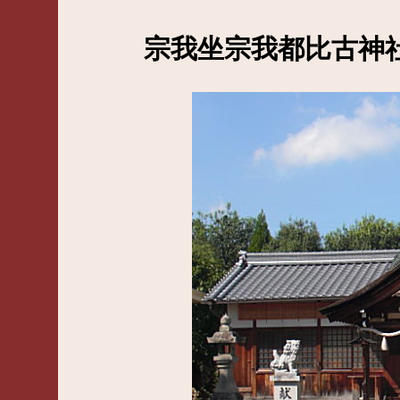
宗我坐宗我都比古神