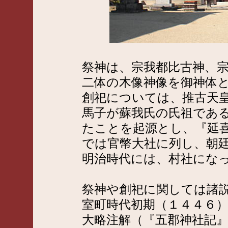
祭神は、宗我都比古神、
二体の木像神像を御神体
創祀については、推古天
馬子が蘇我氏の氏祖であ
たことを起源とし、『延喜
では官幣大社に列し、朝
明治時代には、村社にな
祭神や創祀に関しては諸
室町時代初期（１４４６
大略注解（『五郡神社記