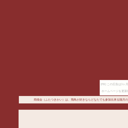
[PR] この広告は
ホームページを更新
両槻会（ふたつきかい）は、飛鳥が好きならどなたでも参加出来る隔月の