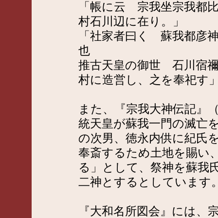
「帳に云 宗我坐宗我都
村石川辺に在り。」
「社家者曰く 蘇我都彦
也
推古天皇の御世 石川宿
村に造営し、之を奉祀す
また、『宗我大神伝記』
統天皇が蘇我一門の滅亡
の次男、徳永内供に紀氏
奉斎するため土地を賜い
る」として、祭神を蘇我
二神とするとしています
『大和名所図会』には、