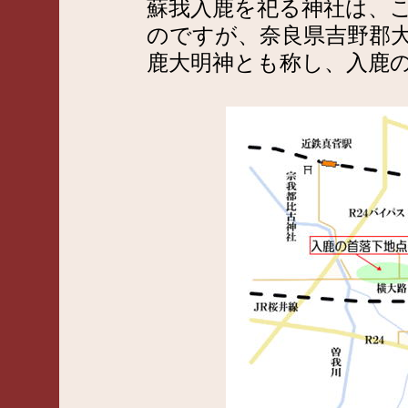
蘇我入鹿を祀る神社は、
のですが、奈良県吉野郡
鹿大明神とも称し、入鹿