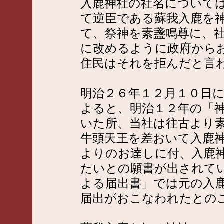
入鹿神社の社名について
て逆臣である蘇我入鹿を
て、祭神を素盞鳴尊に、
に改めるように政府から
住民はそれを拒んだと言
明治２６年１２月１０日
よると、明治１２年の「
いた所、当社は往古より
牛頭天王を差おいて入鹿
よりのお達しに付、入鹿
たいとの願書が出されて
よる届出書」では元の入
届出がおこなわれたとの