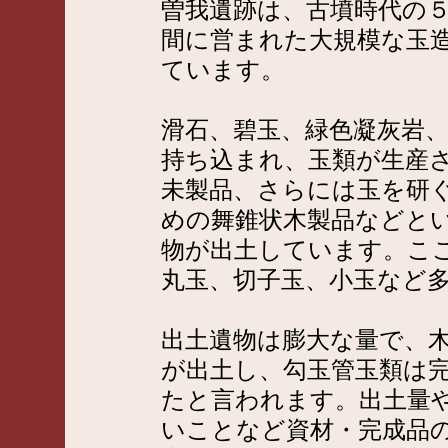
曽我遺跡は、古墳時代の
間に営まれた大規模な玉
ています。
滑石、碧玉、緑色凝灰岩
持ち込まれ、玉類が生産
未製品、さらには玉を研
めの舞錐状木製品などと
物が出土しています。こ
丸玉、切子玉、小玉など
出土遺物は膨大な量で、木
が出土し、勾玉管玉類は完
たと言われます。出土量
いことなど資材・完成品