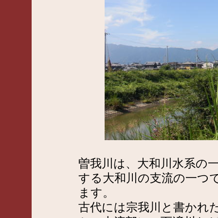
曽我川は、大和川水系の
する大和川の支流の一つ
ます。
古代には宗我川と書かれ