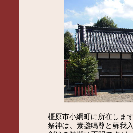
橿原市小綱町に所在しま
祭神は、素盞鳴尊と蘇我