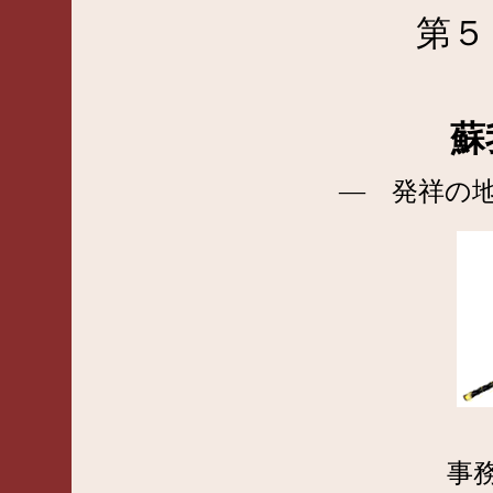
第５
蘇
― 発祥の
事