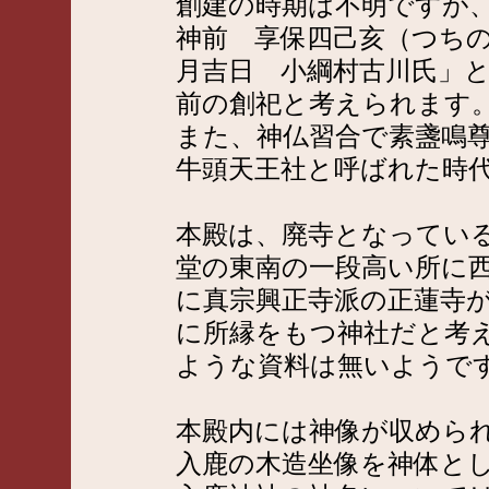
創建の時期は不明ですが
神前 享保四己亥（つち
月吉日 小綱村古川氏」
前の創祀と考えられます
また、神仏習合で素盞鳴
牛頭天王社と呼ばれた時
本殿は、廃寺となってい
堂の東南の一段高い所に
に真宗興正寺派の正蓮寺
に所縁をもつ神社だと考
ような資料は無いようで
本殿内には神像が収めら
入鹿の木造坐像を神体と