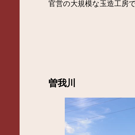
官営の大規模な玉造工房
曽我川