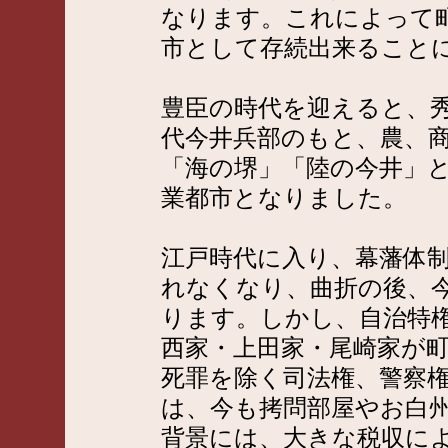
なります。これによって
市として存続出来ること
豊臣の時代を迎えると、
代今井兵部のもと、農、
「海の堺」「陸の今井」
業都市となりました。
江戸時代に入り、幕藩体
れなくなり、曲折の後、
ります。しかし、自治特
西家・上田家・尾崎家が
死罪を除く司法権、警察
は、今も拷問部屋やお白
背景には、大きな税収に