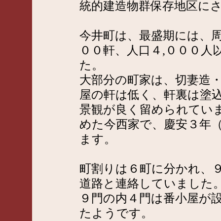
統的建造物群保存地区に
今井町は、最盛期には、周
００軒、人口４,０００人
た。
大部分の町家は、切妻造
屋の軒は低く、軒裏は塗
景観が良く留められてい
めた今西家で、慶安３年
ます。
町割りは６町に分かれ、
道路と連絡していました
９門の内４門は番小屋が
たようです。