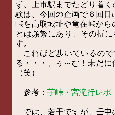
ず、上市駅までたどり着く
験は、今回の企画で６回目
峠を高取城址や竜在峠から
とは頻繁にあり、その折に
す。
これほど歩いているので
る・・・、ぅ～む！未だに
（笑）
参考：
芋峠・宮滝行レポ
では、若干ですが、壬申