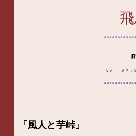
飛
旧
Ｖｏｌ．６７（
「風人と芋峠」