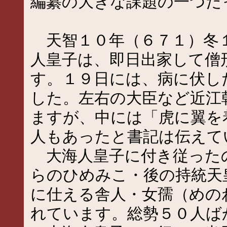
編纂の大きな課題の一つだ
天智１０年（６７１）冬１
人皇子は、即日出家して僧
す。１９日には、病に伏し
した。左右の大臣など近江
ますが、中には「虎に翼を
人もあったと書記は伝えて
大海人皇子に付き従った
らのひめみこ・後の持統天
に仕える舎人・女孺（めの
れています。総勢５０人ば