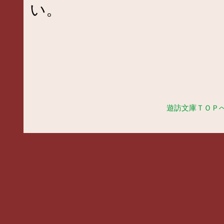
い。
遊訪文庫ＴＯＰ