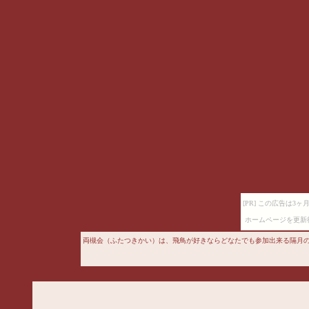
[PR] この広告は
ホームページを更新
両槻会（ふたつきかい）は、飛鳥が好きならどなたでも参加出来る隔月