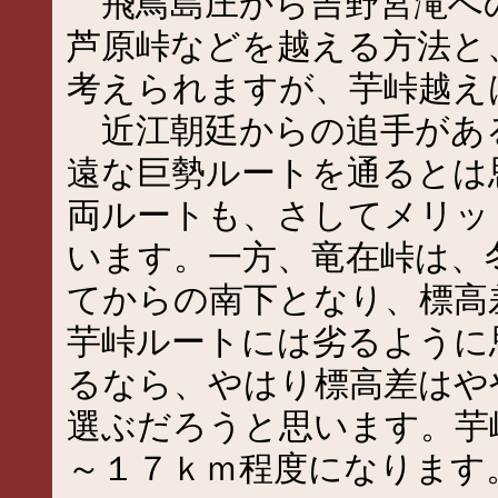
飛鳥島庄から吉野宮滝へ
芦原峠などを越える方法と
考えられますが、芋峠越え
近江朝廷からの追手があ
遠な巨勢ルートを通るとは
両ルートも、さしてメリッ
います。一方、竜在峠は、
てからの南下となり、標高
芋峠ルートには劣るように
るなら、やはり標高差はや
選ぶだろうと思います。芋
～１７ｋｍ程度になります