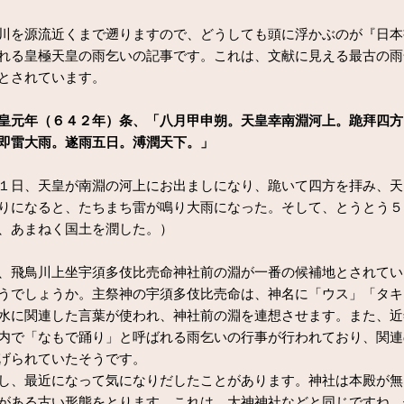
を源流近くまで遡りますので、どうしても頭に浮かぶのが『日本
れる皇極天皇の雨乞いの記事です。これは、文献に見える最古の雨
とされています。
皇元年（６４２年）条、「八月甲申朔。天皇幸南淵河上。跪拜四方
即雷大雨。遂雨五日。溥潤天下。」
１日、天皇が南淵の河上にお出ましになり、跪いて四方を拝み、天
りになると、たちまち雷が鳴り大雨になった。そして、とうとう５
、あまねく国土を潤した。）
飛鳥川上坐宇須多伎比売命神社前の淵が一番の候補地とされてい
うでしょうか。主祭神の宇須多伎比売命は、神名に「ウス」「タキ
水に関連した言葉が使われ、神社前の淵を連想させます。また、近
内で「なもで踊り」と呼ばれる雨乞いの行事が行われており、関連
げられていたそうです。
、最近になって気になりだしたことがあります。神社は本殿が無
がある古い形態をとります。これは、大神神社などと同じですね。