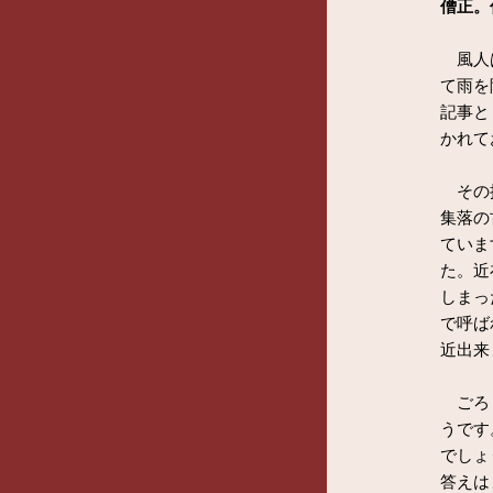
僧正。
風人は
て雨を
記事と
かれて
その推
集落の
ていま
た。近
しまっ
で呼ば
近出来
ごろ（
うです
でしょ
答えは