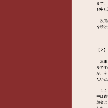
ます。
お申し
次回は
を続け
【２】
本来、
ルです
が、今
たいと
１２月
中は青
加者は