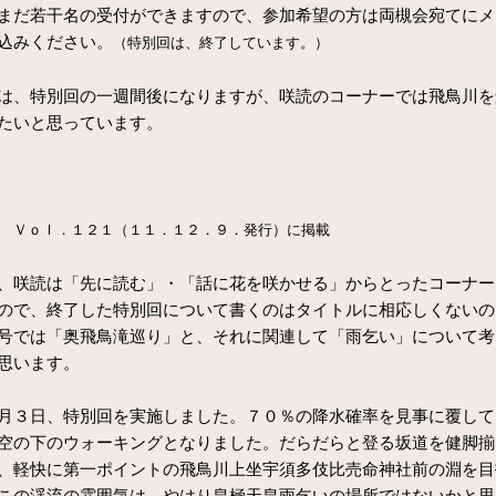
まだ若干名の受付ができますので、参加希望の方は両槻会宛てにメ
込みください。
（特別回は、終了しています。）
、特別回の一週間後になりますが、咲読のコーナーでは飛鳥川を
たいと思っています。
Ｖｏｌ．１２１（１１．１２．９．発行）に掲載
咲読は「先に読む」・「話に花を咲かせる」からとったコーナー
ので、終了した特別回について書くのはタイトルに相応しくないの
号では「奥飛鳥滝巡り」と、それに関連して「雨乞い」について考
思います。
３日、特別回を実施しました。７０％の降水確率を見事に覆して
空の下のウォーキングとなりました。だらだらと登る坂道を健脚揃
、軽快に第一ポイントの飛鳥川上坐宇須多伎比売命神社前の淵を目