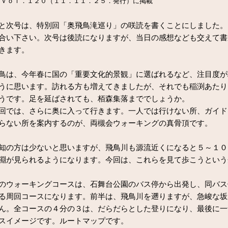
Ｖｏｌ．１２０（１１．１１．２５．発行）に掲載
次号は、特別回「奥飛鳥滝巡り」の咲読を書くことにしました。
合い下さい。次号は後読になりますが、当日の感想なども交えて書
きます。
は、今年春に国の「重要文化的景観」に選ばれるなど、注目度が
うに思います。訪れる方も増えてきましたが、それでも稲渕あたり
うです。足を延ばされても、栢森集落まででしょうか。
では、さらに奥に入って行きます。一人では行けない所、ガイド
らない所を案内するのが、両槻会ウォーキングの真骨頂です。
の方は少ないと思いますが、飛鳥川も源流近くになると５～１０
淵が見られるようになります。今回は、これらを見て歩こうという
ウォーキングコースは、石舞台公園のバス停から出発し、同バス
る周回コースになります。前半は、飛鳥川を遡りますが、急峻な坂
ん。全コースの４分の３は、だらだらとした登りになり、最後に一
スイメージです。ルートマップです。