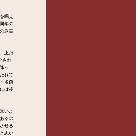
を唱え
同年の
のみ書
。上畑
介され
降っ
たれて
す名前
には接
無いよ
あるの
させる
と思い