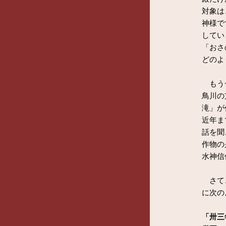
対象は
神様で
してい
「おさ
どのよ
もう一
鳥川の
滝」が
近年ま
話を聞
作物の
水神信
さて、
に次の
「卅三