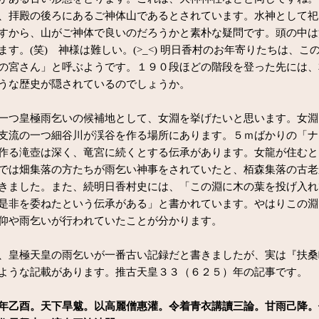
、拝殿の後ろにあるご神体山であるとされています。水神として祀
すから、山がご神体で良いのだろうかと素朴な疑問です。頭の中は
ます。(笑) 神様は難しい。(>_<) 明日香村のお年寄りたちは、こ
の宮さん」と呼ぶようです。１９０段ほどの階段を登った先には、
うな歴史が隠されているのでしょうか。
つ皇極雨乞いの候補地として、女淵を挙げたいと思います。女淵
支流の一つ細谷川が渓谷を作る場所にあります。５ｍばかりの「ナ
作る滝壺は深く、竜宮に続くとする伝承があります。女龍が住むと
では畑集落の方たちが雨乞い神事をされていたと、栢森集落の古老
きました。また、続明日香村史には、「この淵に木の葉を投げ入れ
是非を委ねたという伝承がある」と書かれています。やはりこの淵
仰や雨乞いが行われていたことが分かります。
皇極天皇の雨乞いが一番古い記録だと書きましたが、実は『扶桑
ような記載があります。推古天皇３３（６２５）年の記事です。
年乙酉。天下旱魃。以高麗僧惠灌。令着青衣講讀三論。甘雨己降。