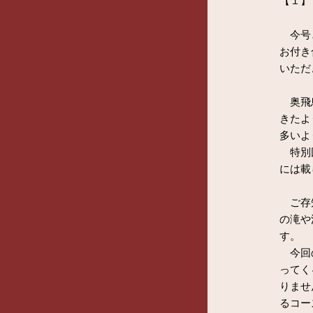
【１】
今号と
お付き
いただ
奥飛鳥
きたよ
多いよ
特別回
には載
ご存知
の滝や
す。
今回の
ってく
りませ
るコー