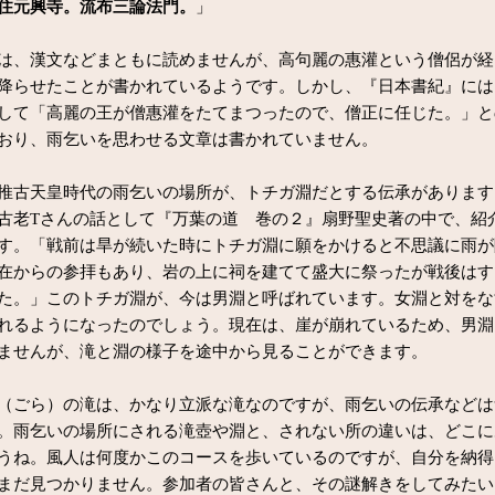
住元興寺。流布三論法門。
」
、漢文などまともに読めませんが、高句麗の惠灌という僧侶が経
降らせたことが書かれているようです。しかし、『日本書紀』には
して「高麗の王が僧惠灌をたてまつったので、僧正に任じた。」と
おり、雨乞いを思わせる文章は書かれていません。
古天皇時代の雨乞いの場所が、トチガ淵だとする伝承があります
古老Tさんの話として『万葉の道 巻の２』扇野聖史著の中で、紹
す。「戦前は旱が続いた時にトチガ淵に願をかけると不思議に雨が
在からの参拝もあり、岩の上に祠を建てて盛大に祭ったが戦後はす
た。」このトチガ淵が、今は男淵と呼ばれています。女淵と対をな
れるようになったのでしょう。現在は、崖が崩れているため、男淵
ませんが、滝と淵の様子を途中から見ることができます。
ごら）の滝は、かなり立派な滝なのですが、雨乞いの伝承などは
。雨乞いの場所にされる滝壺や淵と、されない所の違いは、どこに
うね。風人は何度かこのコースを歩いているのですが、自分を納得
まだ見つかりません。参加者の皆さんと、その謎解きをしてみたい