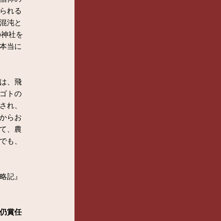
られる
混沌と
の神社を
本当に
は、飛
ゴトの
され、
からお
て、農
でも、
略記』
仍賞任