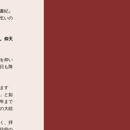
書紀』
乞いの
。仰天
を仰い
日も降
ます
」と如
年まで
の大絵
く、拝
信仰の