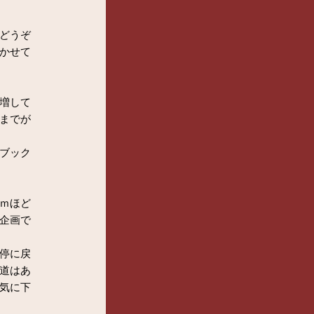
どうぞ
かせて
増して
までが
ブック
ｍほど
企画で
停に戻
道はあ
気に下