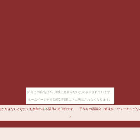
[PR] この広告は3ヶ月以上更新がないため表示されています。
ホームページを更新後24時間以内に表示されなくなります。
鳥が好きならどなたでも参加出来る隔月の定例会です。 手作りの講演会・勉強会・ウォーキングな
♪