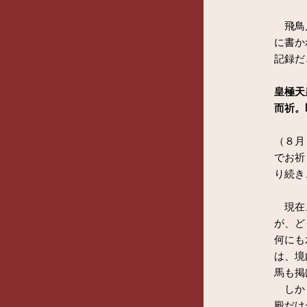
飛鳥川
に書か
記録だ
皇極天
而祈。
（８月
でお祈
り続き
現在、
が、ど
何にも
は、境
馬も掲
しかし
殿だけ