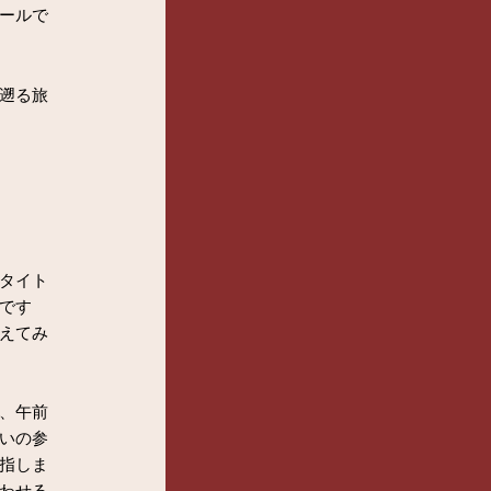
ールで
遡る旅
タイト
です
えてみ
、午前
いの参
指しま