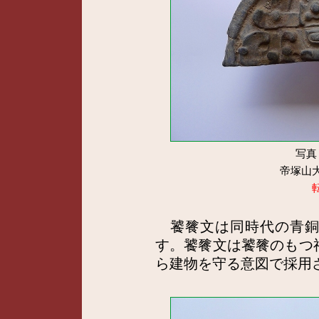
写真
帝塚山
饕餮文は同時代の青銅
す。饕餮文は饕餮のもつ
ら建物を守る意図で採用