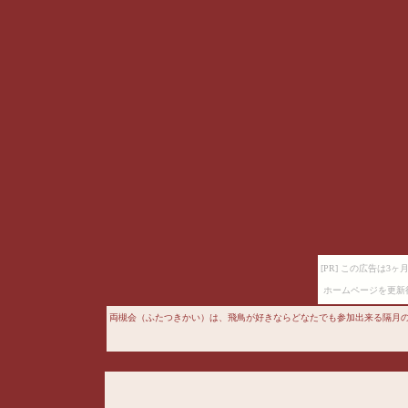
[PR] この広告は
ホームページを更新
両槻会（ふたつきかい）は、飛鳥が好きならどなたでも参加出来る隔月