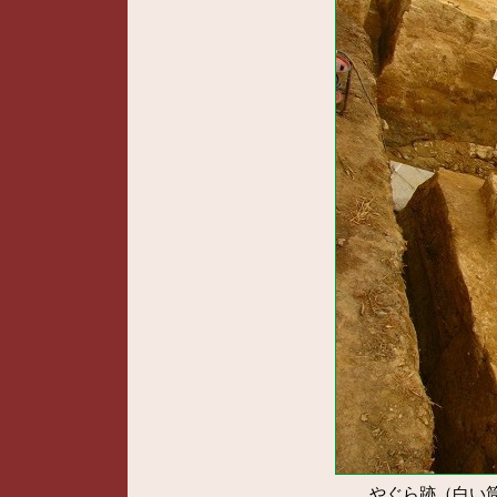
やぐら跡（白い