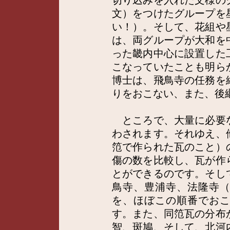
切り込みを入れた文様の
文）をつけたグループを
い！）。そして、花組や
は、両グループが大和を
った畿内中心に設置した
こなっていたことも明ら
博士は、飛鳥寺の任務を
りをおこない、また、後
ところで、大量に必要
わされます。それゆえ、
笵で作られた瓦のこと）
傷の数を比較し、瓦が作
とができるのです。そし
鳥寺、豊浦寺、法隆寺
を、ほぼこの順番でお
す。また、同笵瓦の分布
智、斑鳩、そして、北河