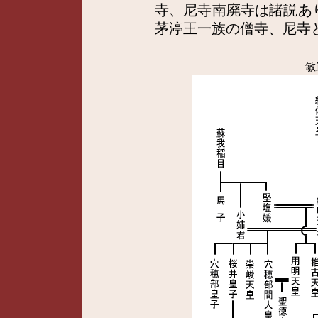
寺、尼寺南廃寺は諸説あ
茅渟王一族の僧寺、尼寺
敏