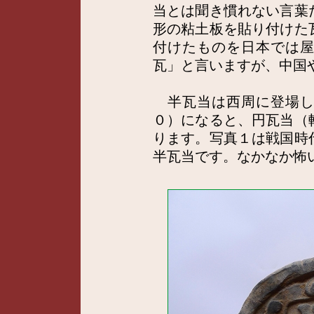
当とは聞き慣れない言葉
形の粘土板を貼り付けた
付けたものを日本では
瓦」と言いますが、中国
半瓦当は西周に登場し
０）になると、円瓦当（
ります。写真１は戦国時
半瓦当です。なかなか怖