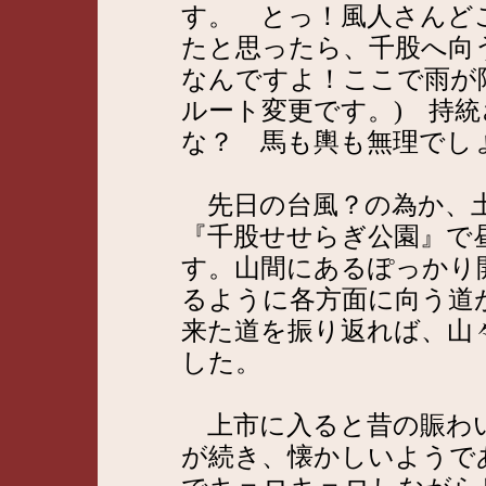
す。 とっ！風人さんど
たと思ったら、千股へ向
なんですよ！ここで雨が
ルート変更です。) 持
な？ 馬も輿も無理でし
先日の台風？の為か、土
『千股せせらぎ公園』で
す。山間にあるぽっかり
るように各方面に向う道
来た道を振り返れば、山
した。
上市に入ると昔の賑わ
が続き、懐かしいようで