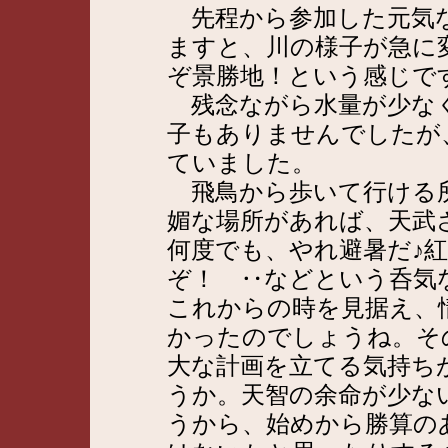
先程から参加した元気な
ますと、川の様子が急に
ぞ景勝地！という感じで
残念ながら水量が少なく
子もありませんでしたが
ていました。
飛鳥から歩いて行ける所
媚な場所があれば、天武
何度でも、やれ避暑だ♪
ぞ！ ‥などという呑気
これからの時を見据え、
かったのでしょうね。そ
大な計画を立てる気持ち
うか。天智の余命が少な
うから、始めから勝算の