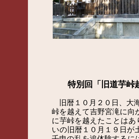
特別回「旧道芋峠
旧暦１０月２０日、大海
峠を越えて吉野宮滝に向
に芋峠を越えたことはあ
いの旧暦１０月１９日が
壬申の乱を追体験するに