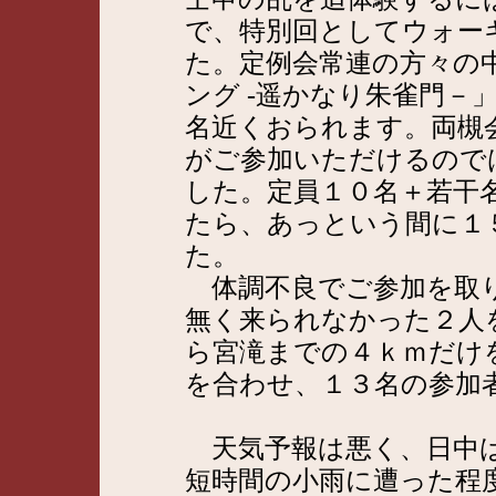
で、特別回としてウォー
た。定例会常連の方々の
ング -遥かなり朱雀門－
名近くおられます。両槻
がご参加いただけるので
した。定員１０名＋若干
たら、あっという間に１
た。
体調不良でご参加を取り
無く来られなかった２人
ら宮滝までの４ｋｍだけを
を合わせ、１３名の参加
天気予報は悪く、日中は
短時間の小雨に遭った程